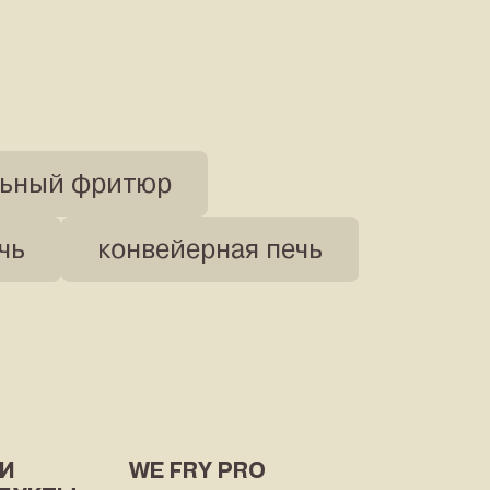
конвектомат
турбо-печь
йерная печь
льный фритюр
чь
конвейерная печь
И
WE FRY PRO