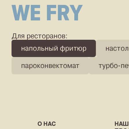
паро
WE FRY
конве
Для ресторанов:
напольный фритюр
насто
пароконвектомат
турбо-пе
О НАС
НАШ