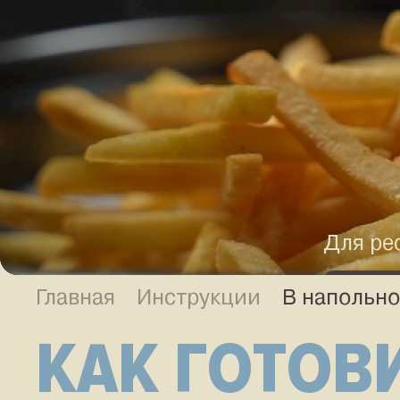
Для ре
Главная
Инструкции
В напольно
напо
В НАПОЛЬН
КАК ГОТОВ
наст