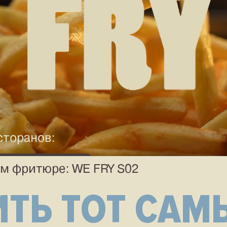
сторанов:
м фритюре: WE FRY S02
льный фритюр
ОМ ФРИТЮРЕ:
WE FRY
S02
на г
ИТЬ ТОТ САМ
ольный фритюр