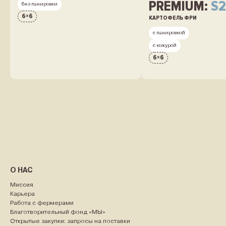
PREMIUM:
S2
без панировки
6
×
6
КАРТОФЕЛЬ ФРИ
с панировкой
с кожурой
6
×
6
О НАС
Миссия
Карьера
Работа с фермерами
Благотворительный фонд «МЫ»
Открытые закупки: запросы на поставки