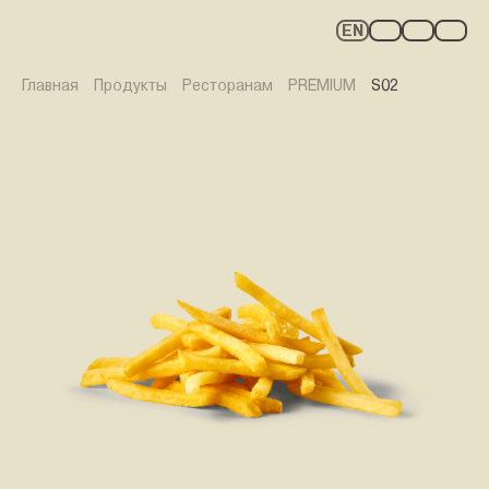
EN
Главная
Продукты
Ресторанам
PREMIUM
S02
ПРОДУКТЫ
РЕЦЕПТЫ
WE FRY PRO
С ОГНЁМ ВНУТРИ
КАРЬЕРА
О НАС