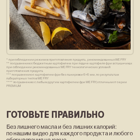
* при соблюдении режимов приготовления продукта, рекомендованных WE FRY
** по сравнению с бюджетным картофелем при подаче картофеля фри в стаканчиках
при соблюдении рекомендованных WE FRY технологических условий
приготовления продукта
*** по сравнению с картофелем фри без панировки 6×6 мм, по результатам
лабораторных тестов WE FRY
**** по сравнению с любым другим картофелем фри WE FRY, отличным от серии
PREMIUM
ГОТОВЬТЕ ПРАВИЛЬНО
Без лишнего масла и без лишних калорий:
по нашим видео для каждого продукта и любого
оборудования на кухне.