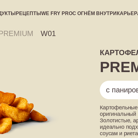
ДУКТЫ
РЕЦЕПТЫ
WE FRY PRO
С ОГНЁМ ВНУТРИ
КАРЬЕР
PREMIUM
W01
WE FRY PRO
С ОГНЁМ ВНУТ
КАРТОФЕ
PRE
с паниро
Картофельные 
оригинальный 
Золотистые, а
идеально подхо
соусам и риета