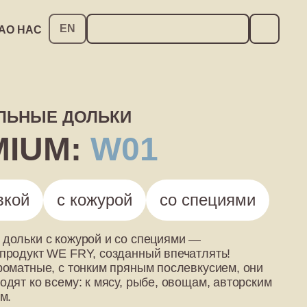
EN
А
О НАС
РИ
КАРЬЕРА
О НАС
ЛЬНЫЕ ДОЛЬКИ
MIUM:
W01
вкой
с кожурой
со специями
дольки с кожурой и со специями —
продукт WE FRY, созданный впечатлять!
роматные, с тонким пряным послевкусием, они
дят ко всему: к мясу, рыбе, овощам, авторским
м.