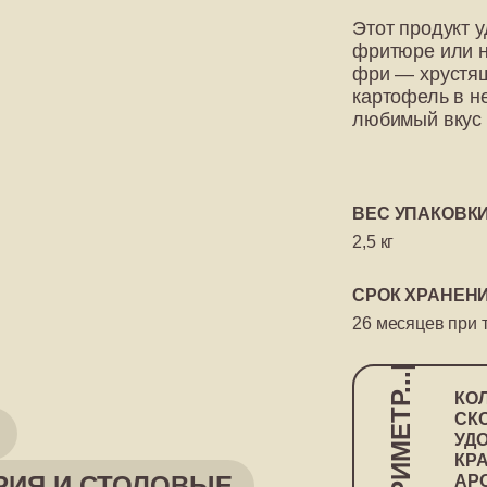
Этот продукт 
фритюре или н
фри — хрустящ
картофель в н
любимый вкус 
ВЕС УПАКОВКИ
2,5 кг
СРОК ХРАНЕНИ
26 месяцев при 
ФРИМЕТР...|
КО
СК
УД
КР
РИЯ И СТОЛОВЫЕ
АР