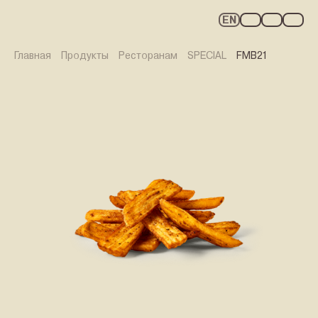
EN
Главная
Продукты
Ресторанам
SPECIAL
FMB21
ПРОДУКТЫ
РЕЦЕПТЫ
WE FRY PRO
С ОГНЁМ ВНУТРИ
КАРЬЕРА
О НАС