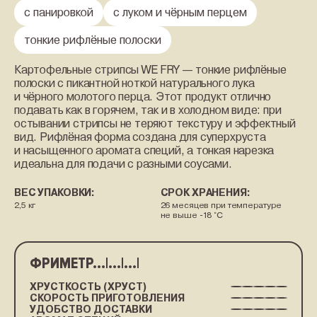
с панировкой
с луком и чёрным перцем
тонкие рифлёные полоски
Картофельные стрипсы WE FRY — тонкие рифлёные
полоски с пикантной ноткой натурального лука
и чёрного молотого перца. Этот продукт отлично
подавать как в горячем, так и в холодном виде: при
остывании стрипсы не теряют текстуру и эффектный
вид. Рифлёная форма создана для суперхруста
и насыщенного аромата специй, а тонкая нарезка
идеальна для подачи с разными соусами.
ВЕС УПАКОВКИ:
СРОК ХРАНЕНИЯ:
2,5 кг
26 месяцев при температуре
не выше -18 °C
ФРИМЕТР...|...|...|
ХРУСТКОСТЬ (ХРУСТ)
СКОРОСТЬ ПРИГОТОВЛЕНИЯ
УДОБСТВО ДОСТАВКИ