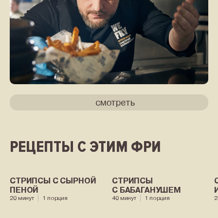
смотреть
РЕЦЕПТЫ С ЭТИМ ФРИ
СТРИПСЫ С СЫРНОЙ
СТРИПСЫ
ПЕНОЙ
С БАБАГАНУШЕМ
20 минут
1 порция
40 минут
1 порция
2